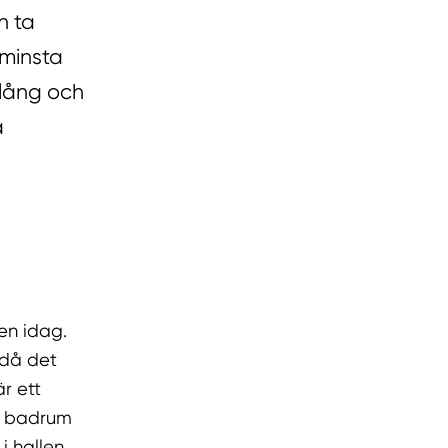
n ta
 minsta
 lång och
a
en idag.
 då det
r ett
el badrum
i hallen