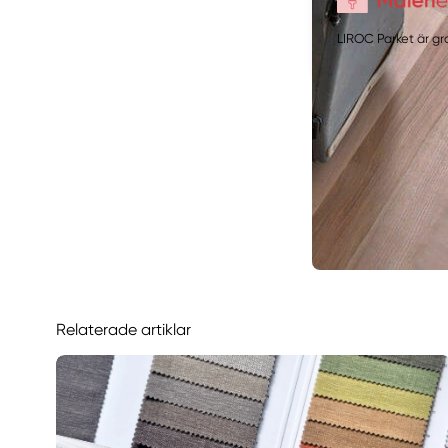
LIROC Parket är g
Relaterade artiklar