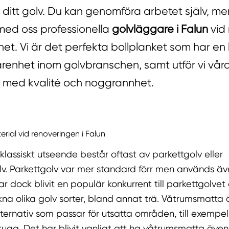
 ditt golv. Du kan genomföra arbetet själv, me
med oss professionella
golvläggare i Falun
vid
et. Vi är det perfekta bollplanket som har en
arenhet inom golvbranschen, samt utför vi vår
med kvalité och noggrannhet.
rial vid renoveringen i Falun
lassiskt utseende består oftast av parkettgolv eller
v. Parkettgolv var mer standard förr men används äv
r dock blivit en populär konkurrent till parkettgolvet
ikna olika golv sorter, bland annat trä. Våtrumsmatta ä
ternativ som passar för utsatta områden, till exemp
tuga. Det har blivit vanligt att ha våtrumsmatta även 