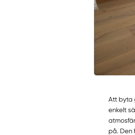
Att byta
enkelt s
atmosfär
på. Den 