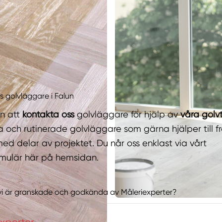
s golvläggare i Falun
n att
kontakta oss
golvläggare för hjälp av
våra golv
a och rutinerade golvläggare som gärna hjälper till från
med delar av projektet. Du når oss enklast via vårt
rmulär här på hemsidan.
 vi är granskade och godkända av Måleriexperter?