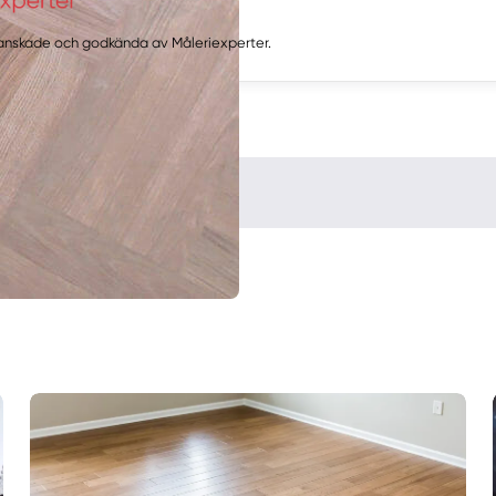
ranskade och godkända av Måleriexperter.