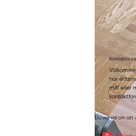
Kontakta os
Välkomme
har erfarn
mål eller 
kontaktfo
Du vet väl om att