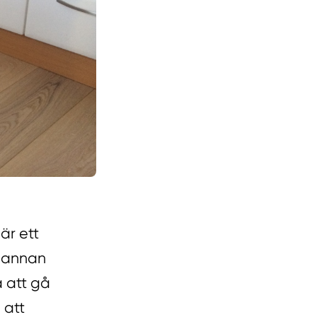
är ett
t annan
 att gå
 att