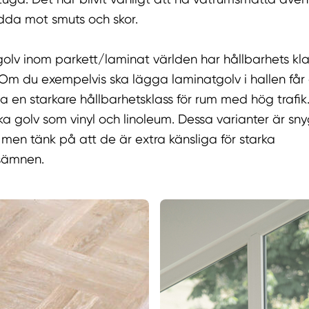
ydda mot smuts och skor.
golv inom parkett/laminat världen har hållbarhets kla
 Om du exempelvis ska lägga laminatgolv i hallen får
ja en starkare hållbarhetsklass för rum med hög trafik.
a golv som vinyl och linoleum. Dessa varianter är sn
en tänk på att de är extra känsliga för starka
sämnen.