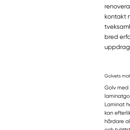
renovera
kontakt 
tveksamh
bred erf
uppdrag 
Golvets mate
Golv med k
laminatgol
Laminat ha
kan efterl
hårdare al
och tvätts