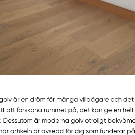
 golv är en dröm för många villaägare och det 
ätt att försköna rummet på, det kan ge en hel
. Dessutom är moderna golv otroligt bekväma
här artikeln är avsedd för dig som funderar på