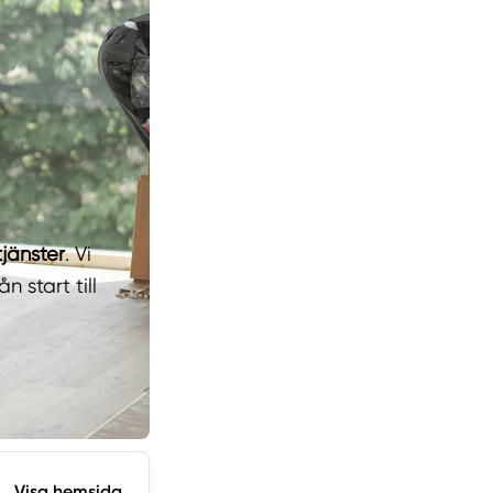
tjänster
. Vi
 start till
Visa hemsida