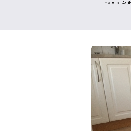
Hem
»
Artik