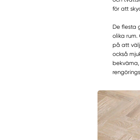
för att sk
De flesta 
olika rum.
på att väl
också mjuk
bekväma, m
rengöring