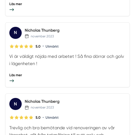
Läs mer
Nicholas Thunberg
N
november 2023
•
5.0
Utmärkt
Vi är väldigt nöjda med arbetet ! Så fina dörrar och golv
i lägenheten !
Läs mer
Nicholas Thunberg
N
november 2023
•
5.0
Utmärkt
Trevlig och bra bemötande vid renoveringen av vår
lägenhet, allt från takmålning till nytt golv och