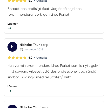
•
5.0
Utmärkt
Snabbt och proffsigt fixat. Jag är så nöjd och
rekommenderar verkligen Liroc Parket.
Läs mer
Nicholas Thunberg
N
november 2023
•
5.0
Utmärkt
Kan varmt rekommendera Liroc Parket som la nytt golv i
mitt sovrum. Arbetet ytfördes professionellt och ändå
snabbt. Såå nöjd med resultatet/ Britt...
Läs mer
Nicholas Thunberg