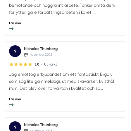
bemötande och noggrannt arbete. Tänker anlita dem
för ytterligare förbättringsarbeten i köket. ...
Läs mer
Nicholas Thunberg
N
november 2023
•
5.0
Utmärkt
Jag emottog erbjudandet om ett fantastiskt Ekgolv
som såg lite gammeldags ut med skavanker, kvisthål
m.m. Det blev över förväntan i kvalitet och sa...
Läs mer
Nicholas Thunberg
N
november 2023