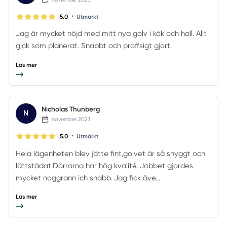
•
5.0
Utmärkt
Jag är mycket nöjd med mitt nya golv i kök och hall. Allt
gick som planerat. Snabbt och proffsigt gjort.
Läs mer
Nicholas Thunberg
N
november 2023
•
5.0
Utmärkt
Hela lägenheten blev jätte fint,golvet är så snyggt och
lättstädat.Dörrarna har hög kvalité. Jobbet gjordes
mycket noggrann ich snabb. Jag fick äve...
Läs mer